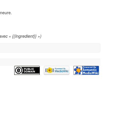
ineure.
vec « {{Ingredient}} »)