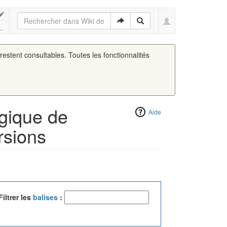
..
 restent consultables. Toutes les fonctionnalités
ogique de
Aide
rsions
Filtrer les
balises
: