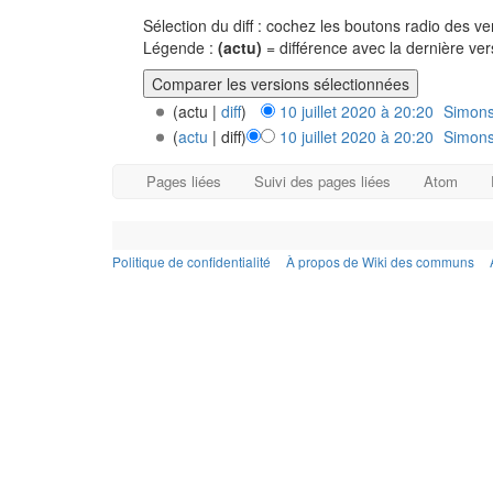
Sélection du diff : cochez les boutons radio des 
Légende :
(actu)
= différence avec la dernière ve
(actu |
diff
)
10 juillet 2020 à 20:20
‎
Simons
(
actu
| diff)
10 juillet 2020 à 20:20
‎
Simons
Pages liées
Suivi des pages liées
Atom
Politique de confidentialité
À propos de Wiki des communs