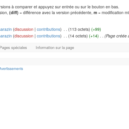
versions à comparer et appuyez sur entrée ou sur le bouton en bas.
rsion,
(diff)
= différence avec la version précédente,
m
= modification m
arazin
(
discussion
|
contributions
)
‎
. .
(113 octets)
(+99)
arazin
(
discussion
|
contributions
)
‎
. .
(14 octets)
(+14)
‎
. .
(Page créée a
Pages spéciales
Information sur la page
Avertissements