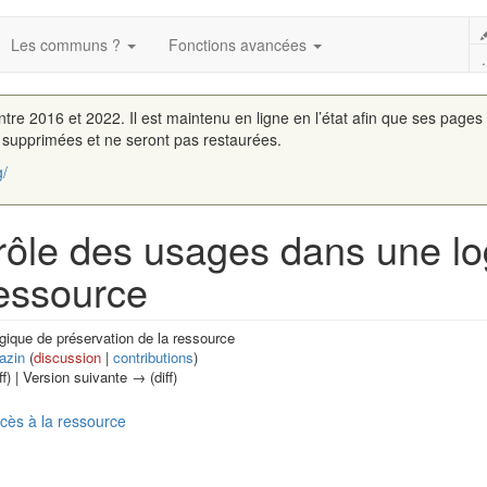
Les communs ?
Fonctions avancées
.
entre 2016 et 2022. Il est maintenu en ligne en l’état afin que ses pages
é supprimées et ne seront pas restaurées.
g/
ntrôle des usages dans une l
ressource
gique de préservation de la ressource
azin
(
discussion
|
contributions
)
ff) | Version suivante → (diff)
ccès à la ressource