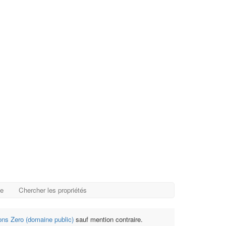
ge
Chercher les propriétés
s Zero (domaine public)
sauf mention contraire.