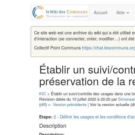
Accueil
Aide
Ce site web est une archive du wiki qui a été utilisé 
d’interaction (se connecter, créer, modifier…) ont ét
Collectif Point Communs
https://chat.lescommuns.or
Établir un suivi/co
préservation de la 
KIC
> Établir un suivi/contrôle des usages dans une lo
Révision datée du 10 juillet 2020 à 20:20 par
Simonsar
(
diff
)
← Version précédente
| Voir la version actuelle (di
Aller à :
navigation
,
rechercher
Etape:
2 - Définir les usages et les conditions d’a
Description
Description: