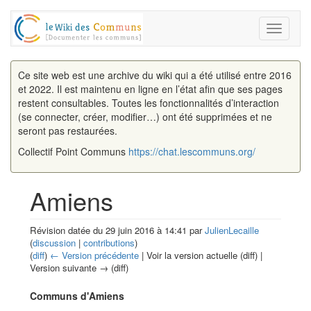
Toggle
navigati
Ce site web est une archive du wiki qui a été utilisé entre 2016
et 2022. Il est maintenu en ligne en l’état afin que ses pages
restent consultables. Toutes les fonctionnalités d’interaction
(se connecter, créer, modifier…) ont été supprimées et ne
seront pas restaurées.
Collectif Point Communs
https://chat.lescommuns.org/
Amiens
Révision datée du 29 juin 2016 à 14:41 par
JulienLecaille
(
discussion
|
contributions
)
(
diff
)
← Version précédente
| Voir la version actuelle (diff) |
Version suivante → (diff)
Aller à :
navigation
,
rechercher
Communs d'Amiens