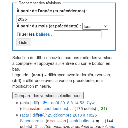
Rechercher des révisions
À partir de l'année (et précédentes) :
À partir du mois (et précédents) :
Filtrer les
balises
:
Sélection du diff : cochez les boutons radio des versions
à comparer et appuyez sur entrée ou sur le bouton en
bas.
Légende :
(actu)
= différence avec la dernière version,
(diff)
= différence avec la version précédente,
m
=
modification mineure.
(actu |
diff
)
1 août 2018 à 14:53
‎
Cywil
(
discussion
|
contributions
)
‎
. .
(175 octets)
(+31)
(
actu
|
diff
)
25 décembre 2016 à 18:25
Simonsarazin
(
discussion
|
contributions
)
‎
m
. .
(144
octets)
(0)
‎
. .
(Simonsarazin a déplacé la page
Appel