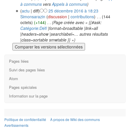
à communs
vers
Appels à communs
)
(
actu
| diff)
25 décembre 2016 à 18:23
Simonsarazin
(
discussion
|
contributions
)
‎
. .
(144
octets)
(+144)
‎
. .
(Page créée avec « {{#ask:
Catégorie:Défi
|format=broadtable |link=all
|headers=show |searchlabel=… autres résultats
|class=sortable smwtable }} »)
Pages liées
Suivi des pages liées
Atom
Pages spéciales
Information sur la page
Politique de confidentialité
À propos de Wiki des communs
Avertissements