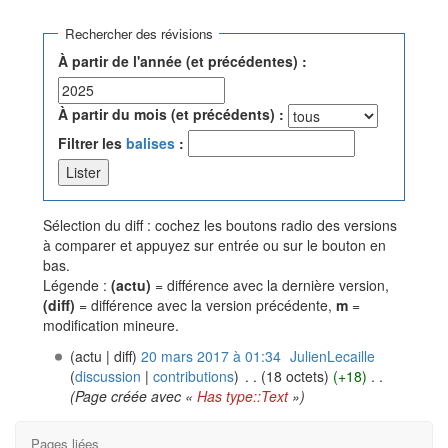
Aller à :
navigation
,
rechercher
Rechercher des révisions
À partir de l'année (et précédentes) :
À partir du mois (et précédents) :
Filtrer les
balises
:
Sélection du diff : cochez les boutons radio des versions
à comparer et appuyez sur entrée ou sur le bouton en
bas.
Légende :
(actu)
= différence avec la dernière version,
(diff)
= différence avec la version précédente,
m
=
modification mineure.
(actu | diff)
20 mars 2017 à 01:34
‎
JulienLecaille
(
discussion
|
contributions
)
‎
. .
(18 octets)
(+18)
‎
. .
(Page créée avec «
Has type::Text
»)
Pages liées