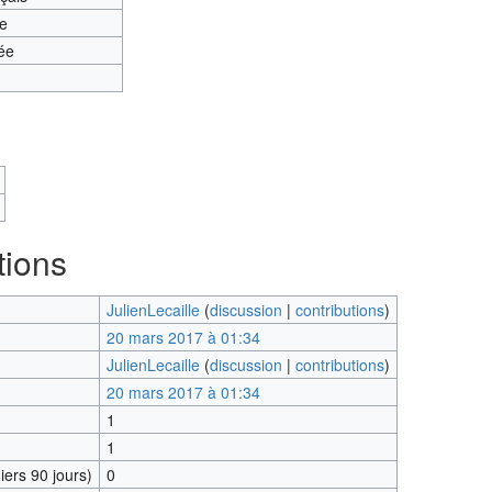
te
ée
tions
JulienLecaille
(
discussion
|
contributions
)
20 mars 2017 à 01:34
JulienLecaille
(
discussion
|
contributions
)
20 mars 2017 à 01:34
1
1
ers 90 jours)
0