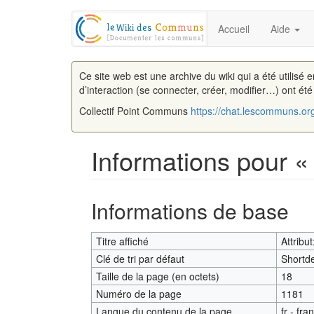
Accueil
Aide
Ce site web est une archive du wiki qui a été utilisé 
d’interaction (se connecter, créer, modifier…) ont ét
Collectif Point Communs
https://chat.lescommuns.or
Informations pour « 
Aller à :
navigation
,
rechercher
Informations de base
Titre affiché
Attribu
Clé de tri par défaut
Shortde
Taille de la page (en octets)
18
Numéro de la page
1181
Langue du contenu de la page
fr - fra