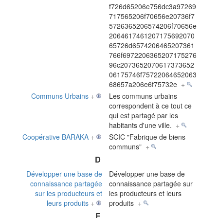
f726d65206e756dc3a97269
717565206f70656e20736f7
5726365206574206f70656e
2064617461207175692070
65726d6574206465207361
766f6972206365207175276
96c2073652070617373652
06175746f75722064652063
68657a206e6f75732e
+
Communs Urbains
+
Les communs urbains
correspondent à ce tout ce
qui est partagé par les
habitants d'une ville.
+
Coopérative BARAKA
+
SCIC "Fabrique de biens
communs"
+
D
Développer une base de
Développer une base de
connaissance partagée
connaissance partagée sur
sur les producteurs et
les producteurs et leurs
leurs produits
+
produits
+
E