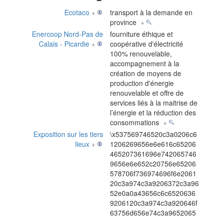
Ecotaco
+
transport à la demande en
province
+
Enercoop Nord-Pas de
fourniture éthique et
Calais - Picardie
+
coopérative d'électricité
100% renouvelable,
accompagnement à la
création de moyens de
production d'énergie
renouvelable et offre de
services liés à la maitrise de
l’énergie et la réduction des
consommations
+
Exposition sur les tiers
\x537569746520c3a0206c6
lieux
+
1206269656e6e616c65206
465207361696e742065746
9656e6e652c20756e65206
578706f736974696f6e2061
20c3a974c3a9206372c3a96
52e0a0a43656c6c6520636
9206120c3a974c3a920646f
63756d656e74c3a9652065