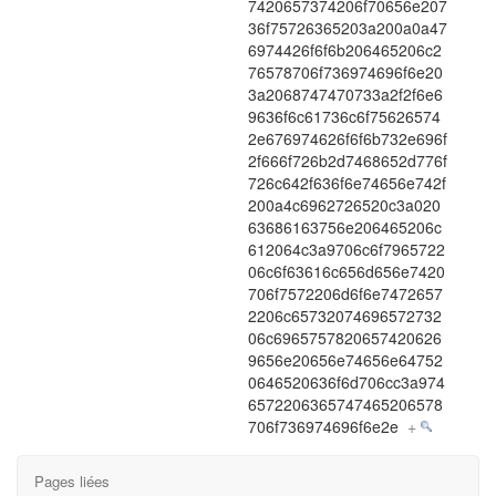
7420657374206f70656e207
36f75726365203a200a0a47
6974426f6f6b206465206c2
76578706f736974696f6e20
3a2068747470733a2f2f6e6
9636f6c61736c6f75626574
2e676974626f6f6b732e696f
2f666f726b2d7468652d776f
726c642f636f6e74656e742f
200a4c6962726520c3a020
63686163756e206465206c
612064c3a9706c6f7965722
06c6f63616c656d656e7420
706f7572206d6f6e7472657
2206c65732074696572732
06c6965757820657420626
9656e20656e74656e64752
0646520636f6d706cc3a974
6572206365747465206578
706f736974696f6e2e
+
Pages liées