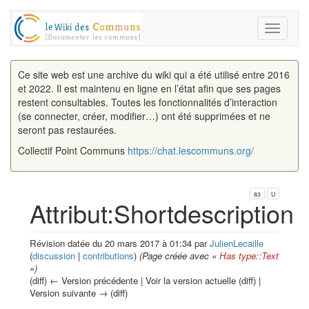
Toggle
navigati
Ce site web est une archive du wiki qui a été utilisé entre 2016
et 2022. Il est maintenu en ligne en l’état afin que ses pages
restent consultables. Toutes les fonctionnalités d’interaction
(se connecter, créer, modifier…) ont été supprimées et ne
seront pas restaurées.
Collectif Point Communs
https://chat.lescommuns.org/
83
U
Attribut:Shortdescription
Révision datée du 20 mars 2017 à 01:34 par
JulienLecaille
(
discussion
|
contributions
)
(Page créée avec «
Has type::Text
»)
(diff) ← Version précédente | Voir la version actuelle (diff) |
Version suivante → (diff)
Aller à :
navigation
,
rechercher