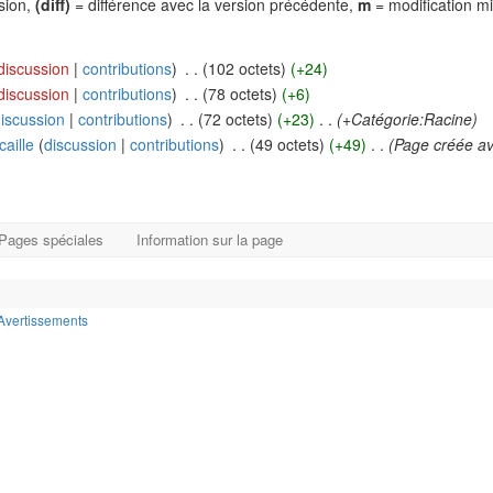
rsion,
(diff)
= différence avec la version précédente,
m
= modification m
discussion
|
contributions
)
‎
. .
(102 octets)
(+24)
discussion
|
contributions
)
‎
. .
(78 octets)
(+6)
iscussion
|
contributions
)
‎
. .
(72 octets)
(+23)
‎
. .
(+Catégorie:Racine)
caille
(
discussion
|
contributions
)
‎
. .
(49 octets)
(+49)
‎
. .
(Page créée ave
Pages spéciales
Information sur la page
Avertissements