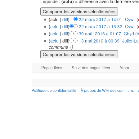
Légende :
(actu)
= différence avec la dernière ve
(actu |
diff
)
22 mars 2017 à 14:01
‎
Cywil
(
(
actu
|
diff
)
22 mars 2017 à 13:32
‎
Cywil
(
(
actu
|
diff
)
30 août 2016 à 01:07
‎
Cbyd
(
d
(
actu
| diff)
13 mai 2016 à 00:39
‎
JulienLe
communs »)
Pages liées
Suivi des pages liées
Atom
Politique de confidentialité
À propos de Wiki des communs