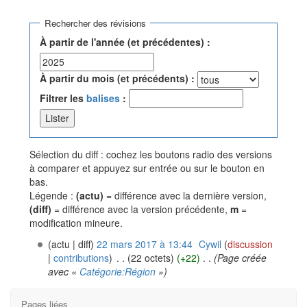
Aller à :
navigation
,
rechercher
Rechercher des révisions
À partir de l'année (et précédentes) :
À partir du mois (et précédents) :
Filtrer les
balises
:
Sélection du diff : cochez les boutons radio des versions
à comparer et appuyez sur entrée ou sur le bouton en
bas.
Légende :
(actu)
= différence avec la dernière version,
(diff)
= différence avec la version précédente,
m
=
modification mineure.
(actu | diff)
22 mars 2017 à 13:44
‎
Cywil
(
discussion
|
contributions
)
‎
. .
(22 octets)
(+22)
‎
. .
(Page créée
avec «
Catégorie:Région
»)
Pages liées