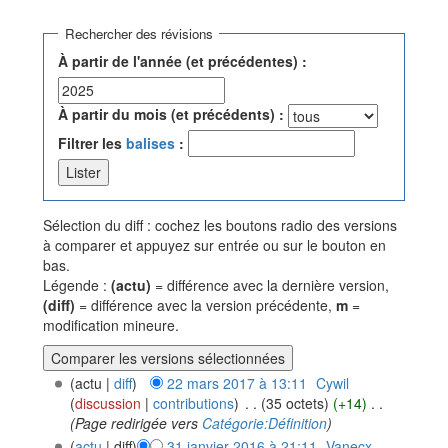
Aller à :
navigation
,
rechercher
Rechercher des révisions
À partir de l'année (et précédentes) :
À partir du mois (et précédents) :
Filtrer les
balises
:
Sélection du diff : cochez les boutons radio des versions
à comparer et appuyez sur entrée ou sur le bouton en
bas.
Légende :
(actu)
= différence avec la dernière version,
(diff)
= différence avec la version précédente,
m
=
modification mineure.
(actu |
diff
)
22 mars 2017 à 13:11
‎
Cywil
(
discussion
|
contributions
)
‎
. .
(35 octets)
(+14)
‎
. .
(Page redirigée vers
Catégorie:Définition
)
(
actu
| diff)
31 janvier 2016 à 21:11
‎
Vanecx