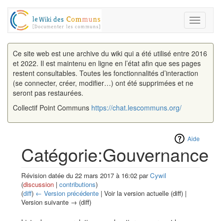
Toggle
navigati
Ce site web est une archive du wiki qui a été utilisé entre 2016
et 2022. Il est maintenu en ligne en l’état afin que ses pages
restent consultables. Toutes les fonctionnalités d’interaction
(se connecter, créer, modifier…) ont été supprimées et ne
seront pas restaurées.
Collectif Point Communs
https://chat.lescommuns.org/
Aide
Catégorie:Gouvernance
Révision datée du 22 mars 2017 à 16:02 par
Cywil
(
discussion
|
contributions
)
(
diff
)
← Version précédente
| Voir la version actuelle (diff) |
Version suivante → (diff)
Aller à :
navigation
,
rechercher