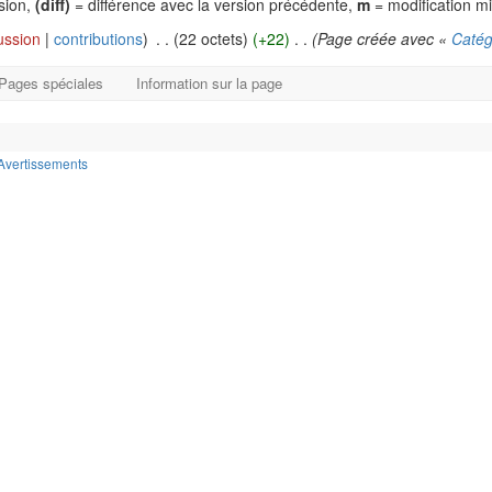
rsion,
(diff)
= différence avec la version précédente,
m
= modification m
ussion
|
contributions
)
‎
. .
(22 octets)
(+22)
‎
. .
(Page créée avec «
Catég
Pages spéciales
Information sur la page
Avertissements