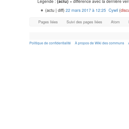
Légende :
(actu)
= différence avec la dernière ve
(actu | diff)
22 mars 2017 à 12:25
‎
Cywil
(
disc
Pages liées
Suivi des pages liées
Atom
Politique de confidentialité
À propos de Wiki des communs