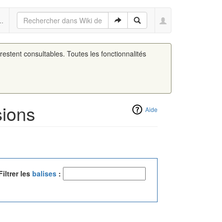
..
 restent consultables. Toutes les fonctionnalités
sions
Aide
Filtrer les
balises
: