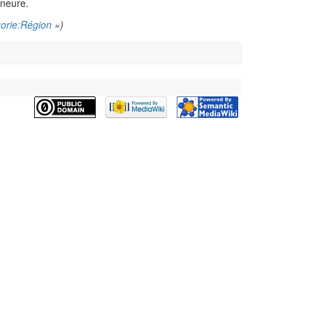
ineure.
orie:Région
»)