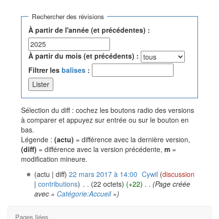
Aller à :
navigation
,
rechercher
Rechercher des révisions
À partir de l'année (et précédentes) :
À partir du mois (et précédents) :
Filtrer les
balises
:
Sélection du diff : cochez les boutons radio des versions
à comparer et appuyez sur entrée ou sur le bouton en
bas.
Légende :
(actu)
= différence avec la dernière version,
(diff)
= différence avec la version précédente,
m
=
modification mineure.
(actu | diff)
22 mars 2017 à 14:00
‎
Cywil
(
discussion
|
contributions
)
‎
. .
(22 octets)
(+22)
‎
. .
(Page créée
avec «
Catégorie:Accueil
»)
Pages liées