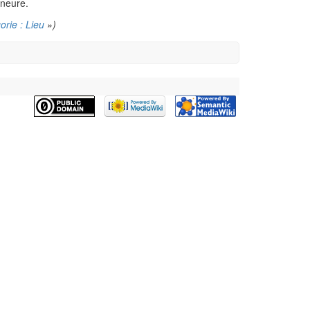
ineure.
orie : Lieu
»)