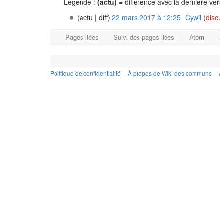
Légende :
(actu)
= différence avec la dernière ve
(actu | diff)
22 mars 2017 à 12:25
‎
Cywil
(
disc
Pages liées
Suivi des pages liées
Atom
Politique de confidentialité
À propos de Wiki des communs