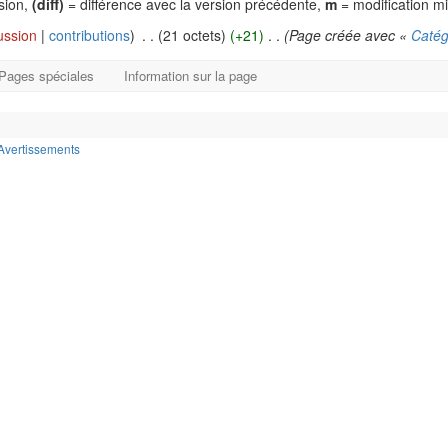
rsion,
(diff)
= différence avec la version précédente,
m
= modification m
ussion
|
contributions
)
‎
. .
(21 octets)
(+21)
‎
. .
(Page créée avec «
Catég
Pages spéciales
Information sur la page
Avertissements