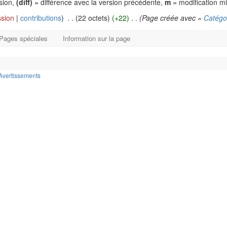
rsion,
(diff)
= différence avec la version précédente,
m
= modification m
ssion
|
contributions
)
‎
. .
(22 octets)
(+22)
‎
. .
(Page créée avec «
Catégo
Pages spéciales
Information sur la page
Avertissements