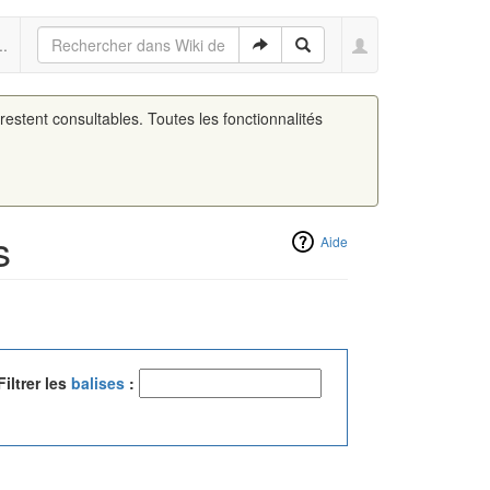
..
 restent consultables. Toutes les fonctionnalités
s
Aide
Filtrer les
balises
: