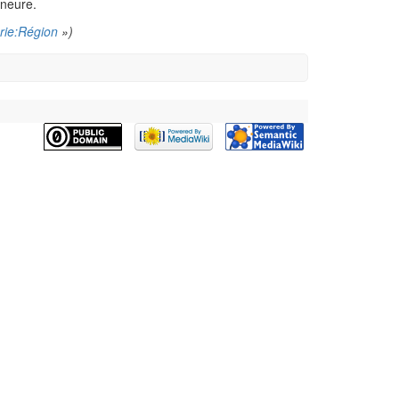
ineure.
rie:Région
»)