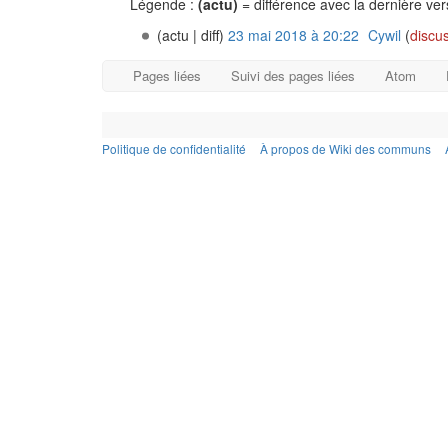
Légende :
(actu)
= différence avec la dernière ve
(actu | diff)
23 mai 2018 à 20:22
‎
Cywil
(
discu
Pages liées
Suivi des pages liées
Atom
Politique de confidentialité
À propos de Wiki des communs