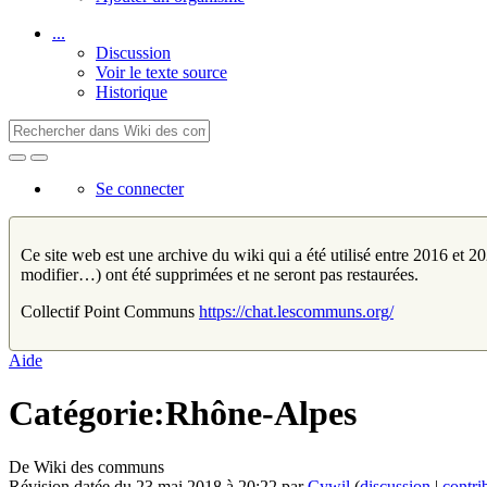
...
Discussion
Voir le texte source
Historique
Se connecter
Ce site web est une archive du wiki qui a été utilisé entre 2016 et 202
modifier…) ont été supprimées et ne seront pas restaurées.
Collectif Point Communs
https://chat.lescommuns.org/
Aide
Catégorie:Rhône-Alpes
De Wiki des communs
Révision datée du 23 mai 2018 à 20:22 par
Cywil
(
discussion
|
contri