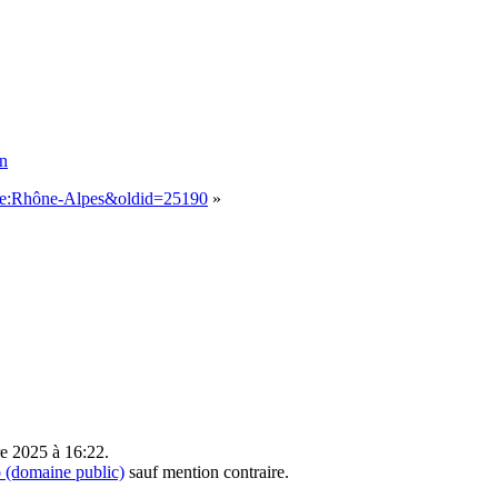
on
orie:Rhône-Alpes&oldid=25190
»
re 2025 à 16:22.
(domaine public)
sauf mention contraire.