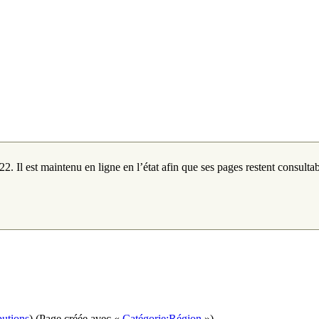
2. Il est maintenu en ligne en l’état afin que ses pages restent consultab
butions
)
(Page créée avec «
Catégorie:Région
»)