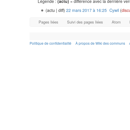
Légende :
(actu)
= différence avec la dernière ve
(actu | diff)
22 mars 2017 à 16:25
‎
Cywil
(
disc
Pages liées
Suivi des pages liées
Atom
Politique de confidentialité
À propos de Wiki des communs