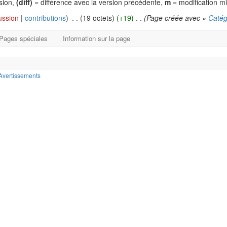
rsion,
(diff)
= différence avec la version précédente,
m
= modification m
ussion
|
contributions
)
‎
. .
(19 octets)
(+19)
‎
. .
(Page créée avec «
Catég
Pages spéciales
Information sur la page
Avertissements