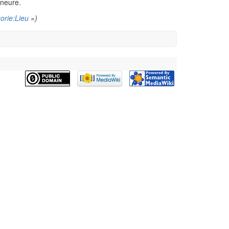
ineure.
orie:Lieu
»)