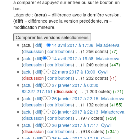
à comparer et appuyez sur entrée ou sur le bouton en
bas.
Légende :
(actu)
= différence avec la dernière version,
(diff)
= différence avec la version précédente,
m
=
modification mineure.
(actu |
diff
)
14 avril 2017 à 17:36
‎
Maiadereva
(
discussion
|
contributions
)
‎
. .
(1 256 octets)
(+7)
(
actu
|
diff
)
14 avril 2017 à 16:58
‎
Maiadereva
(
discussion
|
contributions
)
‎
. .
(1 249 octets)
(+47)
(
actu
|
diff
)
22 mars 2017 à 13:00
‎
Cywil
(
discussion
|
contributions
)
‎
. .
(1 202 octets)
(-1)
(
actu
|
diff
)
27 janvier 2017 à 00:30
82.227.217.151
(
discussion
)
‎
. .
(1 203 octets)
(+71)
(
actu
|
diff
)
26 janvier 2017 à 22:15
‎
Maiadereva
(
discussion
|
contributions
)
‎
. .
(1 132 octets)
(+155)
(
actu
|
diff
)
26 janvier 2017 à 22:13
‎
Maiadereva
(
discussion
|
contributions
)
‎
. .
(977 octets)
(+59)
(
actu
|
diff
)
26 janvier 2017 à 17:47
‎
Cywil
(
discussion
|
contributions
)
‎
. .
(918 octets)
(+341)
(
actu
|
diff
)
26 janvier 2017 à 17:15
‎
Cywil