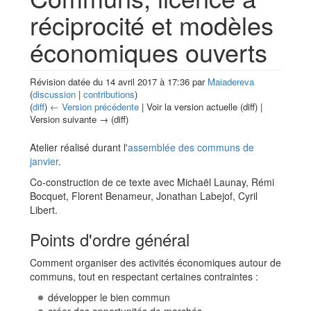
réciprocité et modèles
économiques ouverts
Révision datée du 14 avril 2017 à 17:36 par
Maiadereva
(
discussion
|
contributions
)
(
diff
)
← Version précédente
| Voir la version actuelle (diff) |
Version suivante → (diff)
Aller à :
navigation
,
rechercher
Atelier réalisé durant l'
assemblée des communs de
janvier
.
Co-construction de ce texte avec Michaël Launay, Rémi
Bocquet, Florent Benameur, Jonathan Labejof, Cyril
Libert.
Points d'ordre général
Comment organiser des activités économiques autour de
communs, tout en respectant certaines contraintes :
développer le bien commun