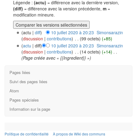
Légende :
(actu)
= différence avec la dernière version,
(diff)
= différence avec la version précédente,
m
=
modification mineure.
(actu |
diff
)
10 juillet 2020 à 20:23
‎
Simonsarazin
(
discussion
|
contributions
)
‎
. .
(99 octets)
(+85)
(
actu
| diff)
10 juillet 2020 à 20:23
‎
Simonsarazin
(
discussion
|
contributions
)
‎
. .
(14 octets)
(+14)
‎
. .
(Page créée avec « {{Ingredient}} »)
Pages liées
Suivi des pages liées
Atom
Pages spéciales
Information sur la page
Politique de confidentialité
À propos de Wiki des communs