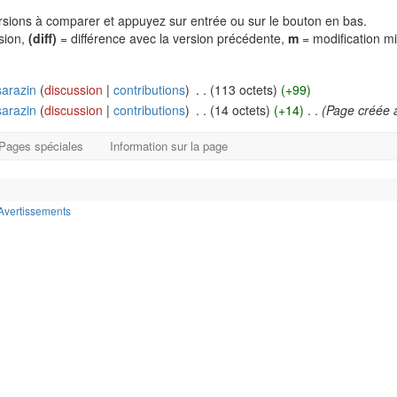
versions à comparer et appuyez sur entrée ou sur le bouton en bas.
rsion,
(diff)
= différence avec la version précédente,
m
= modification m
arazin
(
discussion
|
contributions
)
‎
. .
(113 octets)
(+99)
arazin
(
discussion
|
contributions
)
‎
. .
(14 octets)
(+14)
‎
. .
(Page créée a
Pages spéciales
Information sur la page
Avertissements