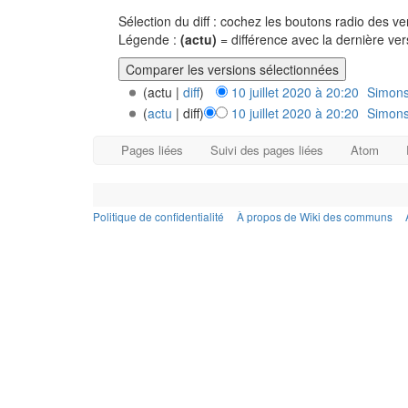
Sélection du diff : cochez les boutons radio des 
Légende :
(actu)
= différence avec la dernière ve
(actu |
diff
)
10 juillet 2020 à 20:20
‎
Simons
(
actu
| diff)
10 juillet 2020 à 20:20
‎
Simons
Pages liées
Suivi des pages liées
Atom
Politique de confidentialité
À propos de Wiki des communs