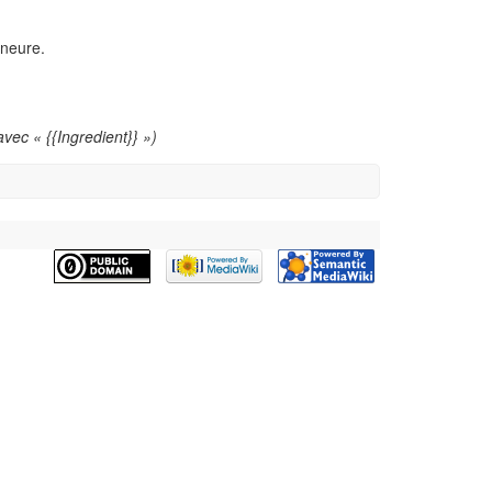
ineure.
vec « {{Ingredient}} »)