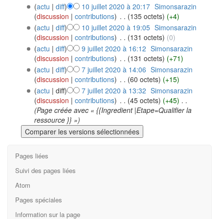
(
actu
|
diff
)
10 juillet 2020 à 20:17
‎
Simonsarazin
(
discussion
|
contributions
)
‎
. .
(135 octets)
(+4)
(
actu
|
diff
)
10 juillet 2020 à 19:05
‎
Simonsarazin
(
discussion
|
contributions
)
‎
. .
(131 octets)
(0)
(
actu
|
diff
)
9 juillet 2020 à 16:12
‎
Simonsarazin
(
discussion
|
contributions
)
‎
. .
(131 octets)
(+71)
(
actu
|
diff
)
7 juillet 2020 à 14:06
‎
Simonsarazin
(
discussion
|
contributions
)
‎
. .
(60 octets)
(+15)
(
actu
| diff)
7 juillet 2020 à 13:32
‎
Simonsarazin
(
discussion
|
contributions
)
‎
. .
(45 octets)
(+45)
‎
. .
(Page créée avec « {{Ingredient |Etape=Qualifier la
ressource }} »)
Pages liées
Suivi des pages liées
Atom
Pages spéciales
Information sur la page