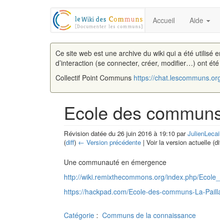
Accueil
Aide
Ce site web est une archive du wiki qui a été utilisé 
d’interaction (se connecter, créer, modifier…) ont ét
Collectif Point Communs
https://chat.lescommuns.or
Ecole des commun
Révision datée du 26 juin 2016 à 19:10 par
JulienLecai
(
diff
)
← Version précédente
| Voir la version actuelle (di
Aller à :
navigation
,
rechercher
Une communauté en émergence
http://wiki.remixthecommons.org/index.php/Eco
https://hackpad.com/Ecole-des-communs-La-Pai
Catégorie
:
Communs de la connaissance