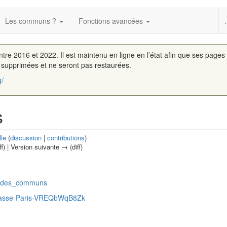
Les communs ?
Fonctions avancées
.
entre 2016 et 2022. Il est maintenu en ligne en l’état afin que ses pages
é supprimées et ne seront pas restaurées.
g/
s
lle
(
discussion
|
contributions
)
ff) | Version suivante → (diff)
le_des_communs
llasse-Paris-VREQbWqB8Zk