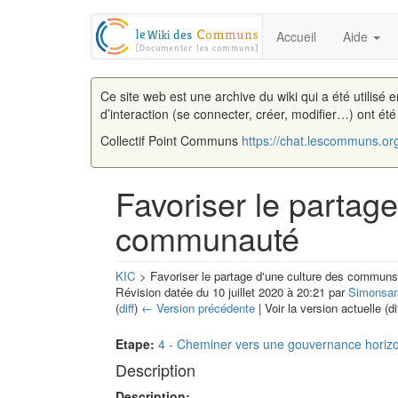
Accueil
Aide
Ce site web est une archive du wiki qui a été utilisé 
d’interaction (se connecter, créer, modifier…) ont ét
Collectif Point Communs
https://chat.lescommuns.or
Favoriser le partag
communauté
KIC
> Favoriser le partage d'une culture des commun
Révision datée du 10 juillet 2020 à 20:21 par
Simonsar
(
diff
)
← Version précédente
| Voir la version actuelle (di
Aller à :
navigation
,
rechercher
Etape:
4 - Cheminer vers une gouvernance horizo
Description
Description: