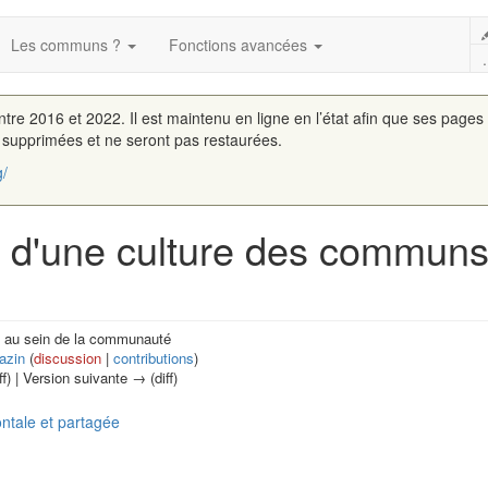
Les communs ?
Fonctions avancées
.
entre 2016 et 2022. Il est maintenu en ligne en l’état afin que ses pages
é supprimées et ne seront pas restaurées.
g/
e d'une culture des communs
s au sein de la communauté
azin
(
discussion
|
contributions
)
ff) | Version suivante → (diff)
ntale et partagée