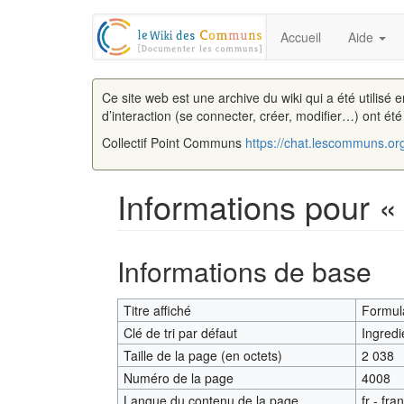
Accueil
Aide
Ce site web est une archive du wiki qui a été utilisé 
d’interaction (se connecter, créer, modifier…) ont ét
Collectif Point Communs
https://chat.lescommuns.or
Informations pour «
Aller à :
navigation
,
rechercher
Informations de base
Titre affiché
Formula
Clé de tri par défaut
Ingredi
Taille de la page (en octets)
2 038
Numéro de la page
4008
Langue du contenu de la page
fr - fra