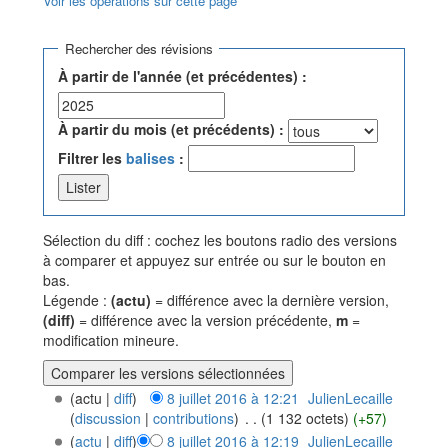
Voir les opérations sur cette page
Aller à :
navigation
,
rechercher
Rechercher des révisions
À partir de l'année (et précédentes) :
À partir du mois (et précédents) :
Filtrer les
balises
:
Sélection du diff : cochez les boutons radio des versions
à comparer et appuyez sur entrée ou sur le bouton en
bas.
Légende :
(actu)
= différence avec la dernière version,
(diff)
= différence avec la version précédente,
m
=
modification mineure.
(actu |
diff
)
8 juillet 2016 à 12:21
‎
JulienLecaille
(
discussion
|
contributions
)
‎
. .
(1 132 octets)
(+57)
(
actu
|
diff
)
8 juillet 2016 à 12:19
‎
JulienLecaille