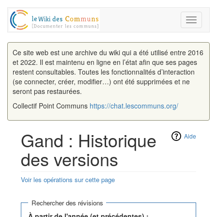
Toggle
navigati
Ce site web est une archive du wiki qui a été utilisé entre 2016
et 2022. Il est maintenu en ligne en l’état afin que ses pages
restent consultables. Toutes les fonctionnalités d’interaction
(se connecter, créer, modifier…) ont été supprimées et ne
seront pas restaurées.
Collectif Point Communs
https://chat.lescommuns.org/
Gand : Historique
Aide
des versions
Voir les opérations sur cette page
Aller à :
navigation
,
rechercher
Rechercher des révisions
À partir de l'année (et précédentes) :