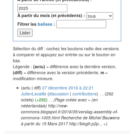
À partir du mois (et précédents) :
Filtrer les
balises
:
Sélection du diff : cochez les boutons radio des versions
à comparer et appuyez sur entrée ou sur le bouton en
bas.
Légende :
(actu)
= différence avec la dernière version,
(diff)
= différence avec la version précédente,
m
=
modification mineure.
(actu | diff)
27 décembre 2016 à 22:21
JulienLecaille
(
discussion
|
contributions
)
‎
. .
(292
octets)
(+292)
‎
. .
(Page créée avec « (en
nééerlandais) http://new-
commons.blogspot.fr/2016/05/verslag-assembly-of-
commons-1005.html Recherche de Michel Bauwens
à partir du 15 Mars 2017 http://blogfr.p2p... »)