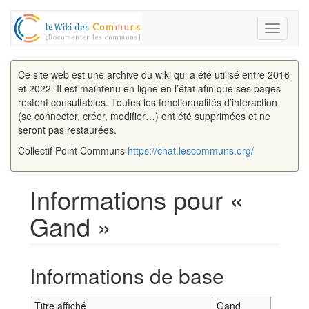
Toggle
navigati
Ce site web est une archive du wiki qui a été utilisé entre 2016
et 2022. Il est maintenu en ligne en l’état afin que ses pages
restent consultables. Toutes les fonctionnalités d’interaction
(se connecter, créer, modifier…) ont été supprimées et ne
seront pas restaurées.
Collectif Point Communs
https://chat.lescommuns.org/
Informations pour «
Gand »
Aller à :
navigation
,
rechercher
Informations de base
Titre affiché
Gand