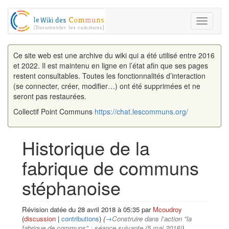
Toggle
navigati
Ce site web est une archive du wiki qui a été utilisé entre 2016
et 2022. Il est maintenu en ligne en l’état afin que ses pages
restent consultables. Toutes les fonctionnalités d’interaction
(se connecter, créer, modifier…) ont été supprimées et ne
seront pas restaurées.
Collectif Point Communs
https://chat.lescommuns.org/
Historique de la
fabrique de communs
stéphanoise
Révision datée du 28 avril 2018 à 05:35 par
Mcoudroy
(
discussion
|
contributions
)
(
→
Construire dans l'action "la
fabrique de communs" : séance suivante (5 mai 2018)
)