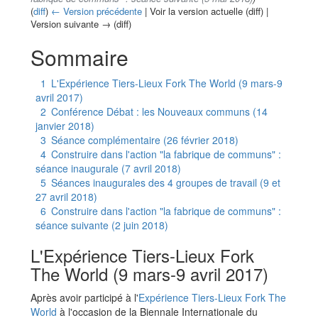
(
diff
)
← Version précédente
| Voir la version actuelle (diff) |
Version suivante → (diff)
Aller à :
navigation
,
rechercher
Sommaire
1
L'Expérience Tiers-Lieux Fork The World (9 mars-9
avril 2017)
2
Conférence Débat : les Nouveaux communs (14
janvier 2018)
3
Séance complémentaire (26 février 2018)
4
Construire dans l'action "la fabrique de communs" :
séance inaugurale (7 avril 2018)
5
Séances inaugurales des 4 groupes de travail (9 et
27 avril 2018)
6
Construire dans l'action "la fabrique de communs" :
séance suivante (2 juin 2018)
L'Expérience Tiers-Lieux Fork
The World (9 mars-9 avril 2017)
Après avoir participé à l'
Expérience Tiers-Lieux Fork The
World
à l'occasion de la Biennale Internationale du