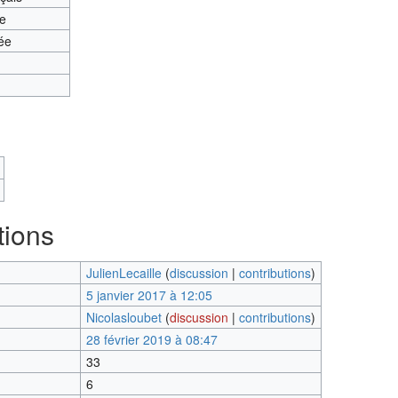
te
ée
tions
JulienLecaille
(
discussion
|
contributions
)
5 janvier 2017 à 12:05
Nicolasloubet
(
discussion
|
contributions
)
28 février 2019 à 08:47
33
6