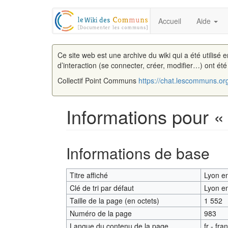
Accueil
Aide
Ce site web est une archive du wiki qui a été utilisé 
d’interaction (se connecter, créer, modifier…) ont ét
Collectif Point Communs
https://chat.lescommuns.or
Informations pour 
Aller à :
navigation
,
rechercher
Informations de base
Titre affiché
Lyon 
Clé de tri par défaut
Lyon 
Taille de la page (en octets)
1 552
Numéro de la page
983
Langue du contenu de la page
fr - fra