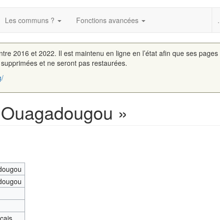
Les communs ?
Fonctions avancées
.
entre 2016 et 2022. Il est maintenu en ligne en l’état afin que ses pages
é supprimées et ne seront pas restaurées.
g/
« Ouagadougou »
dougou
dougou
nçais