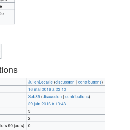
te
ée
tions
JulienLecaille
(
discussion
|
contributions
)
16 mai 2016 à 23:12
Seb35
(
discussion
|
contributions
)
29 juin 2016 à 13:43
3
2
ers 90 jours)
0