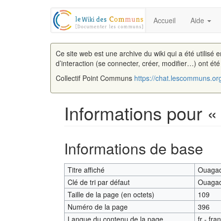
Accueil
Aide
Ce site web est une archive du wiki qui a été utilisé 
d’interaction (se connecter, créer, modifier…) ont ét
Collectif Point Communs
https://chat.lescommuns.or
Informations pour 
Aller à :
navigation
,
rechercher
Informations de base
Titre affiché
Ouaga
Clé de tri par défaut
Ouaga
Taille de la page (en octets)
109
Numéro de la page
396
Langue du contenu de la page
fr - fra