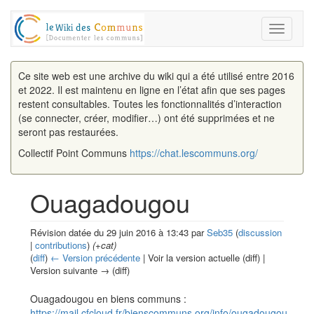
Toggle
navigati
Ce site web est une archive du wiki qui a été utilisé entre 2016
et 2022. Il est maintenu en ligne en l’état afin que ses pages
restent consultables. Toutes les fonctionnalités d’interaction
(se connecter, créer, modifier…) ont été supprimées et ne
seront pas restaurées.
Collectif Point Communs
https://chat.lescommuns.org/
Ouagadougou
Révision datée du 29 juin 2016 à 13:43 par
Seb35
(
discussion
|
contributions
)
(+cat)
(
diff
)
← Version précédente
| Voir la version actuelle (diff) |
Version suivante → (diff)
Aller à :
navigation
,
rechercher
Ouagadougou en biens communs :
https://mail.cfcloud.fr/bienscommuns.org/info/ougadougou