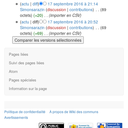
(
actu
|
diff
)
17 septembre 2016 à 21:14
Simonsarazin
(
discussion
|
contributions
)
‎
. .
(89
octets)
(+20)
‎
. .
(importer en CSV)
(
actu
| diff)
17 septembre 2016 à 20:52
Simonsarazin
(
discussion
|
contributions
)
‎
. .
(69
octets)
(+69)
‎
. .
(importer en CSV)
Pages liées
Suivi des pages liées
Atom
Pages spéciales
Information sur la page
Politique de confidentialité
À propos de Wiki des communs
Avertissements