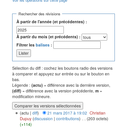
Voir les opérations sur cette page
Aller à :
navigation
,
rechercher
Rechercher des révisions
À partir de l'année (et précédentes) :
À partir du mois (et précédents) :
Filtrer les
balises
:
Sélection du diff : cochez les boutons radio des versions
à comparer et appuyez sur entrée ou sur le bouton en
bas.
Légende :
(actu)
= différence avec la dernière version,
(diff)
= différence avec la version précédente,
m
=
modification mineure.
(actu |
diff
)
21 mars 2017 à 19:02
‎
Christian
Dupuy
(
discussion
|
contributions
)
‎
. .
(203 octets)
(+114)