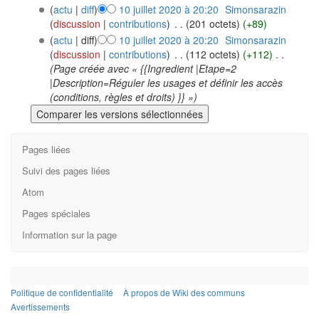
(
actu
|
diff
)
10 juillet 2020 à 20:20
‎
Simonsarazin
(
discussion
|
contributions
)
‎
. .
(201 octets)
(+89)
(
actu
| diff)
10 juillet 2020 à 20:20
‎
Simonsarazin
(
discussion
|
contributions
)
‎
. .
(112 octets)
(+112)
‎
. .
(Page créée avec « {{Ingredient |Etape=2
|Description=Réguler les usages et définir les accès
(conditions, règles et droits) }} »)
Pages liées
Suivi des pages liées
Atom
Pages spéciales
Information sur la page
Politique de confidentialité
À propos de Wiki des communs
Avertissements