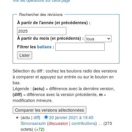
Voir les opérations sur cette page
Aller à :
navigation
,
rechercher
Rechercher des révisions
À partir de l'année (et précédentes) :
À partir du mois (et précédents) :
Filtrer les
balises
:
Sélection du diff : cochez les boutons radio des versions
à comparer et appuyez sur entrée ou sur le bouton en
bas.
Légende :
(actu)
= différence avec la dernière version,
(diff)
= différence avec la version précédente,
m
=
modification mineure.
(actu |
diff
)
20 janvier 2021 à 19:45
Simonsarazin
(
discussion
|
contributions
)
‎
. .
(273
octets)
(+72)