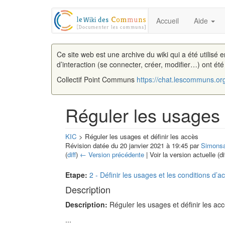
Accueil
Aide
Ce site web est une archive du wiki qui a été utilisé 
d’interaction (se connecter, créer, modifier…) ont ét
Collectif Point Communs
https://chat.lescommuns.or
Réguler les usages e
KIC
> Réguler les usages et définir les accès
Révision datée du 20 janvier 2021 à 19:45 par
Simonsa
(
diff
)
← Version précédente
| Voir la version actuelle (di
Aller à :
navigation
,
rechercher
Etape:
2 - Définir les usages et les conditions d’a
Description
Description:
Réguler les usages et définir les accè
...