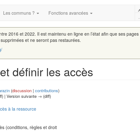
Les communs ?
Fonctions avancées
.
entre 2016 et 2022. Il est maintenu en ligne en l’état afin que ses pages
é supprimées et ne seront pas restaurées.
g/
t définir les accès
razin
(
discussion
|
contributions
)
ff) | Version suivante → (diff)
ccès à la ressource
s (conditions, règles et droit