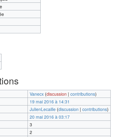
te
ée
tions
Vanecx
(
discussion
|
contributions
)
19 mai 2016 à 14:31
JulienLecaille
(
discussion
|
contributions
)
20 mai 2016 à 03:17
3
2