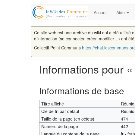
Accueil
Aide
Ce site web est une archive du wiki qui a été utilisé 
d’interaction (se connecter, créer, modifier…) ont ét
Collectif Point Communs
https://chat.lescommuns.or
Informations pour «
Aller à :
navigation
,
rechercher
Informations de base
Titre affiché
Réunion
Clé de tri par défaut
Réunion
Taille de la page (en octets)
474
Numéro de la page
442
Langue du contenu de la page
fr - fra