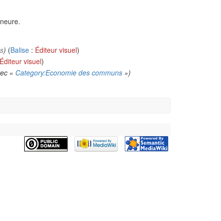
ineure.
ts
)
(
Balise
:
Éditeur visuel
)
Éditeur visuel
)
vec «
Category:Economie des communs
»)