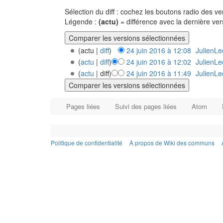
Sélection du diff : cochez les boutons radio des 
Légende :
(actu)
= différence avec la dernière ve
(actu |
diff
)
24 juin 2016 à 12:08
‎
JulienLec
(
actu
|
diff
)
24 juin 2016 à 12:02
‎
JulienLec
(
actu
| diff)
24 juin 2016 à 11:49
‎
JulienLec
Pages liées
Suivi des pages liées
Atom
Politique de confidentialité
À propos de Wiki des communs