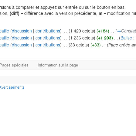
versions à comparer et appuyez sur entrée ou sur le bouton en bas.
rsion,
(diff)
= différence avec la version précédente,
m
= modification m
aille
(
discussion
|
contributions
)
‎
. .
(1 420 octets)
(+184)
‎
. .
(
→
Consta
aille
(
discussion
|
contributions
)
‎
. .
(1 236 octets)
(+1 203)
‎
. .
(
Balise
:
aille
(
discussion
|
contributions
)
‎
. .
(33 octets)
(+33)
‎
. .
(Page créée a
Pages spéciales
Information sur la page
Avertissements