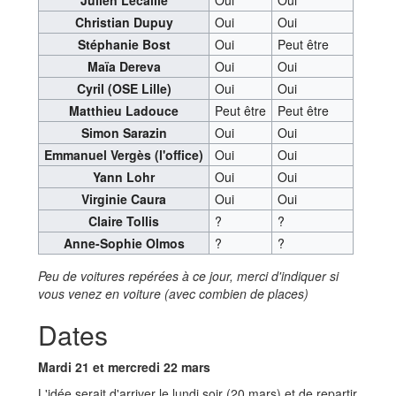
Julien Lecaille
Oui
Oui
Christian Dupuy
Oui
Oui
Stéphanie Bost
Oui
Peut être
Maïa Dereva
Oui
Oui
Cyril (OSE Lille)
Oui
Oui
Matthieu Ladouce
Peut être
Peut être
Simon Sarazin
Oui
Oui
Emmanuel Vergès (l'office)
Oui
Oui
Yann Lohr
Oui
Oui
Virginie Caura
Oui
Oui
Claire Tollis
?
?
Anne-Sophie Olmos
?
?
Peu de voitures repérées à ce jour, merci d'indiquer si
vous venez en voiture (avec combien de places)
Dates
Mardi 21 et mercredi 22 mars
L'idée serait d'arriver le lundi soir (20 mars) et de repartir