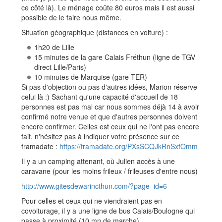
ce côté là). Le ménage coûte 80 euros mais il est aussi
possible de le faire nous même.
Situation géographique (distances en voiture) :
1h20 de Lille
15 minutes de la gare Calais Fréthun (ligne de TGV
direct Lille/Paris)
10 minutes de Marquise (gare TER)
Si pas d'objection ou pas d'autres idées, Marion réserve
celui là :) Sachant qu'une capacité d'accueil de 18
personnes est pas mal car nous sommes déjà 14 à avoir
confirmé notre venue et que d'autres personnes doivent
encore confirmer. Celles est ceux qui ne l'ont pas encore
fait, n'hésitez pas à indiquer votre présence sur ce
framadate :
https://framadate.org/PXsSCQJkRnSxfOmm
Il y a un camping attenant, où Julien accès à une
caravane (pour les moins frileux / frileuses d'entre nous)
http://www.gitesdewarincthun.com/?page_id=6
Pour celles et ceux qui ne viendraient pas en
covoiturage, il y a une ligne de bus Calais/Boulogne qui
passe à proximité (10 mn de marche)