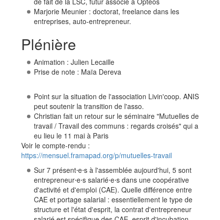
de fait de la LSC, futur associé à Opteos
Marjorie Meunier : doctorat, freelance dans les
entreprises, auto-entrepreneur.
Plénière
Animation : Julien Lecaille
Prise de note : Maïa Dereva
Point sur la situation de l'association Livin'coop. ANIS
peut soutenir la transition de l'asso.
Christian fait un retour sur le séminaire "Mutuelles de
travail / Travail des communs : regards croisés" qui a
eu lieu le 11 mai à Paris
Voir le compte-rendu :
https://mensuel.framapad.org/p/mutuelles-travail
Sur 7 présent⋅e⋅s à l'assemblée aujourd'hui, 5 sont
entrepreneur⋅e⋅s salarié⋅e⋅s dans une coopérative
d'activité et d'emploi (CAE). Quelle différence entre
CAE et portage salarial : essentiellement le type de
structure et l'état d'esprit, la contrat d'entrepreneur
salarié est spécifique des CAE, esprit d'incubation