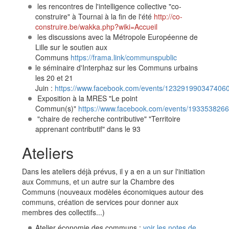
les rencontres de l'intelligence collective "co-
construire" à Tournai à la fin de l'été
​http://co-
construire.be/wakka.php?wiki=Accueil
les discussions avec la Métropole Européenne de
Lille sur le soutien aux
Communs
https://frama.link/communspublic
​le séminaire d'Interphaz sur les Communs urbains
les 20 et 21
Juin :
https://www.facebook.com/events/1232919903474060
Exposition à la MRES "Le point
Commun(s)"
https://www.facebook.com/events/193353826
"chaire de recherche contributive" "Territoire
apprenant contributif" dans le 93
Ateliers
Dans les ateliers déjà prévus, il y a en a un sur l'initiation
aux Communs, et un autre sur la Chambre des
Communs (nouveaux modèles économiques autour des
communs, création de services pour donner aux
membres des collectifs...)
Atelier économie des communs :
voir les notes de