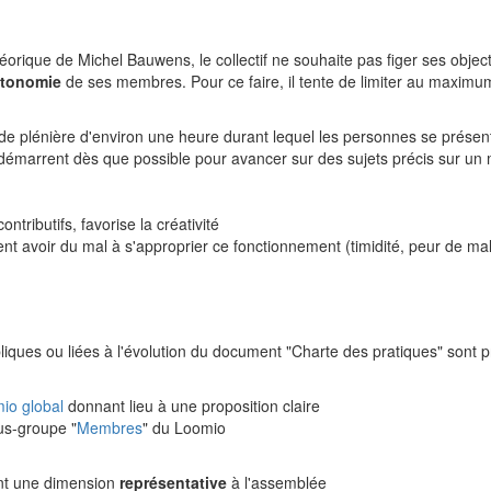
éorique de Michel Bauwens, le collectif ne souhaite pas figer ses object
tonomie
de ses membres. Pour ce faire, il tente de limiter au maximum
plénière d'environ une heure durant lequel les personnes se présent
 démarrent dès que possible pour avancer sur des sujets précis sur u
ntributifs, favorise la créativité
nt avoir du mal à s'approprier ce fonctionnement (timidité, peur de mal
ubliques ou liées à l'évolution du document "Charte des pratiques" sont
:
io global
donnant lieu à une proposition claire
us-groupe "
Membres
" du Loomio
nt une dimension
représentative
à l'assemblée