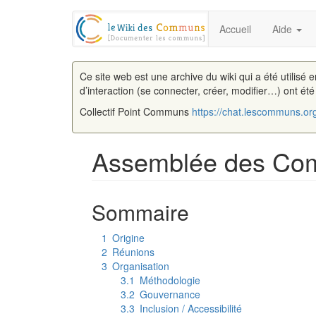
Accueil
Aide
Ce site web est une archive du wiki qui a été utilisé 
d’interaction (se connecter, créer, modifier…) ont ét
Collectif Point Communs
https://chat.lescommuns.or
Assemblée des Comm
Aller à :
navigation
,
rechercher
Sommaire
1
Origine
2
Réunions
3
Organisation
3.1
Méthodologie
3.2
Gouvernance
3.3
Inclusion / Accessibilité