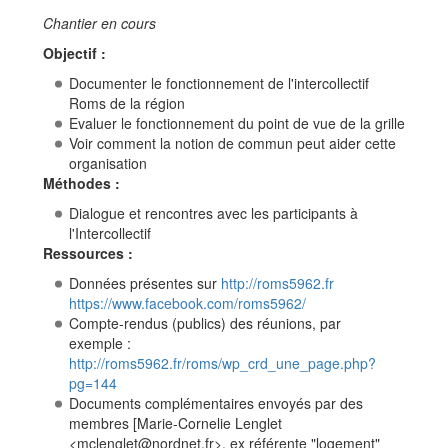
Aller à :
navigation
,
rechercher
Chantier en cours
Objectif :
Documenter le fonctionnement de l'intercollectif
Roms de la région
Evaluer le fonctionnement du point de vue de la grille
Voir comment la notion de commun peut aider cette
organisation
Méthodes :
Dialogue et rencontres avec les participants à
l'Intercollectif
Ressources :
Données présentes sur
http://roms5962.fr
https://www.facebook.com/roms5962/
Compte-rendus (publics) des réunions, par
exemple :
http://roms5962.fr/roms/wp_crd_une_page.php?
pg=144
Documents complémentaires envoyés par des
membres [Marie-Cornelie Lenglet
<mclenglet@nordnet.fr>, ex référente "logement"