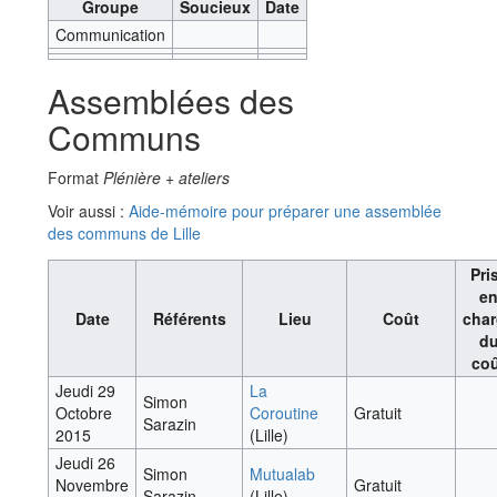
Groupe
Soucieux
Date
Communication
Assemblées des
Communs
Format
Plénière + ateliers
Voir aussi :
Aide-mémoire pour préparer une assemblée
des communs de Lille
Pri
e
Date
Référents
Lieu
Coût
cha
d
co
Jeudi 29
La
Simon
Octobre
Coroutine
Gratuit
Sarazin
2015
(Lille)
Jeudi 26
Simon
Mutualab
Novembre
Gratuit
Sarazin
(Lille)