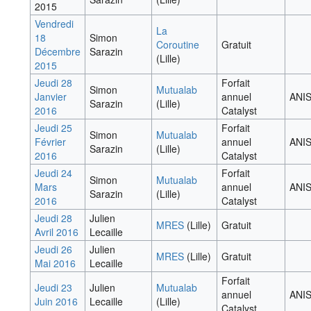
2015
Vendredi
La
18
Simon
Coroutine
Gratuit
Décembre
Sarazin
(Lille)
2015
Jeudi 28
Forfait
Simon
Mutualab
Janvier
annuel
ANI
Sarazin
(Lille)
2016
Catalyst
Jeudi 25
Forfait
Simon
Mutualab
Février
annuel
ANI
Sarazin
(Lille)
2016
Catalyst
Jeudi 24
Forfait
Simon
Mutualab
Mars
annuel
ANI
Sarazin
(Lille)
2016
Catalyst
Jeudi 28
Julien
MRES
(Lille)
Gratuit
Avril 2016
Lecaille
Jeudi 26
Julien
MRES
(Lille)
Gratuit
Mai 2016
Lecaille
Forfait
Jeudi 23
Julien
Mutualab
annuel
ANI
Juin 2016
Lecaille
(Lille)
Catalyst