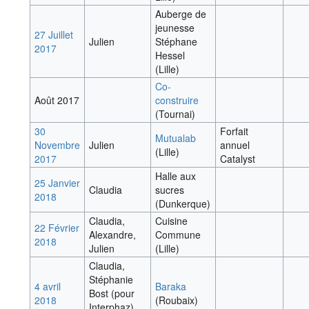
Auberge de
jeunesse
27 Juillet
Julien
Stéphane
2017
Hessel
(Lille)
Co-
Août 2017
construire
(Tournai)
30
Forfait
Mutualab
Novembre
Julien
annuel
(Lille)
2017
Catalyst
Halle aux
25 Janvier
Claudia
sucres
2018
(Dunkerque)
Claudia,
Cuisine
22 Février
Alexandre,
Commune
2018
Julien
(Lille)
Claudia,
Stéphanie
4 avril
Baraka
Bost (pour
2018
(Roubaix)
Interphaz),