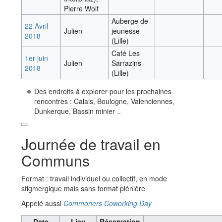
Pierre Wolf
Auberge de
22 Avril
Julien
jeunesse
2018
(Lille)
Café Les
1er juin
Julien
Sarrazins
2018
(Lille)
Des endroits à explorer pour les prochaines
rencontres : Calais, Boulogne, Valenciennes,
Dunkerque, Bassin minier ..
Journée de travail en
Communs
Format : travail individuel ou collectif, en mode
stigmergique mais sans format plénière
Appelé aussi
Commoners Coworking Day
Date
Lieu
Réservation