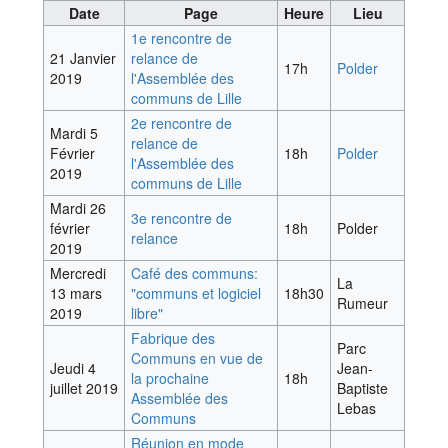
Date
Page
Heure
Lieu
1e rencontre de
21 Janvier
relance de
17h
Polder
2019
l'Assemblée des
communs de Lille
2e rencontre de
Mardi 5
relance de
Février
18h
Polder
l'Assemblée des
2019
communs de Lille
Mardi 26
3e rencontre de
février
18h
Polder
relance
2019
Mercredi
Café des communs:
La
13 mars
"communs et logiciel
18h30
Rumeur
2019
libre"
Fabrique des
Parc
Communs en vue de
Jeudi 4
Jean-
la prochaine
18h
juillet 2019
Baptiste
Assemblée des
Lebas
Communs
Réunion en mode