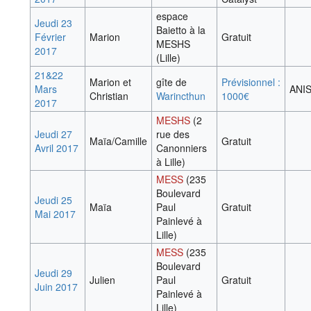
espace
Jeudi 23
Baietto à la
Février
Marion
Gratuit
MESHS
2017
(Lille)
21&22
Marion et
gîte de
Prévisionnel :
Mars
ANI
Christian
Warincthun
1000€
2017
MESHS
(2
Jeudi 27
rue des
Maïa/Camille
Gratuit
Avril 2017
Canonniers
à Lille)
MESS
(235
Boulevard
Jeudi 25
Maïa
Paul
Gratuit
Mai 2017
Painlevé à
Lille)
MESS
(235
Boulevard
Jeudi 29
Julien
Paul
Gratuit
Juin 2017
Painlevé à
Lille)