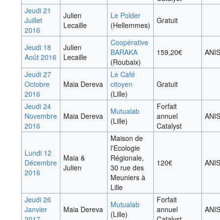
Jeudi 21
Julien
Le Polder
Juillet
Gratuit
Lecaille
(Hellemmes)
2016
Coopérative
Jeudi 18
Julien
BARAKA
159,20€
ANI
Août 2016
Lecaille
(Roubaix)
Jeudi 27
Le Café
Octobre
Maia Dereva
citoyen
Gratuit
2016
(Lille)
Jeudi 24
Forfait
Mutualab
Novembre
Maia Dereva
annuel
ANI
(Lille)
2016
Catalyst
Maison de
l'Ecologie
Lundi 12
Maia &
Régionale,
Décembre
120€
ANI
Julien
30 rue des
2016
Meuniers à
Lille
Jeudi 26
Forfait
Mutualab
Janvier
Maia Dereva
annuel
ANI
(Lille)
2017
Catalyst