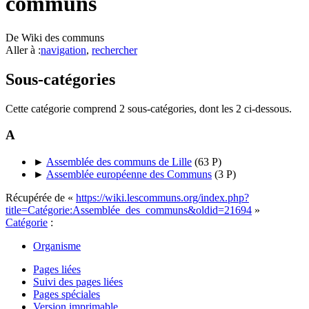
communs
De Wiki des communs
Aller à :
navigation
,
rechercher
Sous-catégories
Cette catégorie comprend 2 sous-catégories, dont les 2 ci-dessous.
A
►
Assemblée des communs de Lille
‎
(63 P)
►
Assemblée européenne des Communs
‎
(3 P)
Récupérée de «
https://wiki.lescommuns.org/index.php?
title=Catégorie:Assemblée_des_communs&oldid=21694
»
Catégorie
:
Organisme
Pages liées
Suivi des pages liées
Pages spéciales
Version imprimable