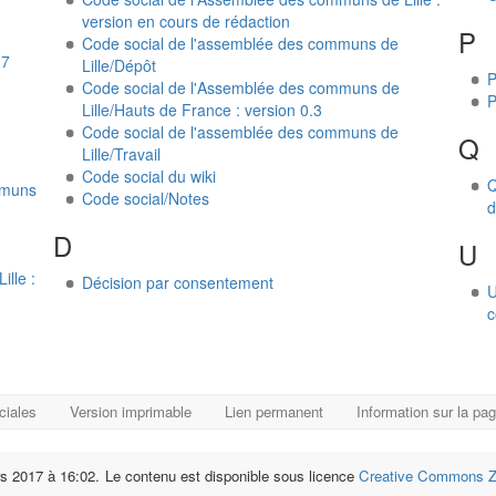
version en cours de rédaction
P
Code social de l'assemblée des communs de
17
Lille/Dépôt
P
Code social de l'Assemblée des communs de
P
Lille/Hauts de France : version 0.3
Code social de l'assemblée des communs de
Q
Lille/Travail
Code social du wiki
Q
mmuns
Code social/Notes
d
D
U
lle :
Décision par consentement
U
c
ciales
Version imprimable
Lien permanent
Information sur la pa
rs 2017 à 16:02.
Le contenu est disponible sous licence
Creative Commons Ze