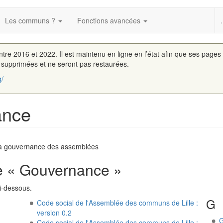
Les communs ?
Fonctions avancées
.
entre 2016 et 2022. Il est maintenu en ligne en l’état afin que ses pages
é supprimées et ne seront pas restaurées.
g/
ance
 la gouvernance des assemblées
e « Gouvernance »
i-dessous.
G
Code social de l'Assemblée des communs de Lille :
version 0.2
G
Code social de l'Assemblée des communs de Lille :