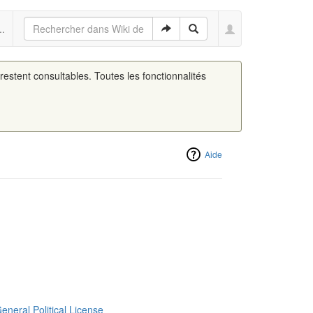
..
 restent consultables. Toutes les fonctionnalités
Aide
eneral Political License