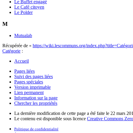
Le Buffet engagé
Le Café citoyen
Le Polder
M
Mutualab
Récupérée de «
https://wiki.lescommuns.org/index.php?title=Catégo
Catégorie
:
Accueil
Pages liées
Suivi des pages liées
Pages spéciales
Version imprimable
Lien permanent
Information sur la page
Chercher les propriétés
La dernière modification de cette page a été faite le 22 mars 20
Le contenu est disponible sous licence
Creative Commons Zero 
Politique de confidentialité