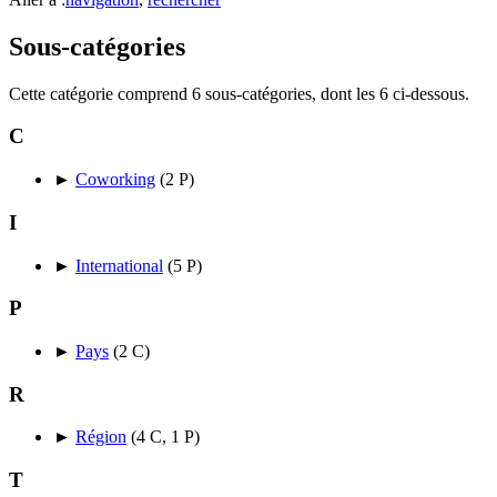
Sous-catégories
Cette catégorie comprend 6 sous-catégories, dont les 6 ci-dessous.
C
►
Coworking
‎
(2 P)
I
►
International
‎
(5 P)
P
►
Pays
‎
(2 C)
R
►
Région
‎
(4 C, 1 P)
T