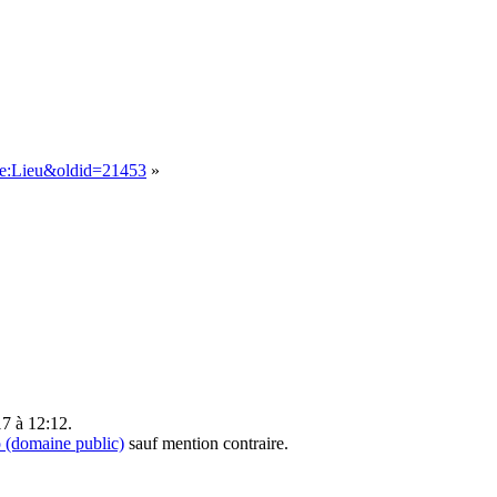
rie:Lieu&oldid=21453
»
17 à 12:12.
(domaine public)
sauf mention contraire.