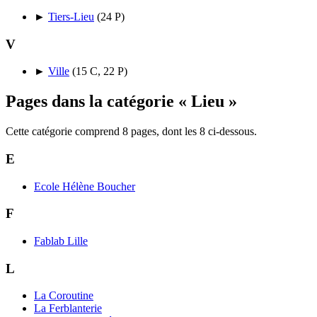
►
Tiers-Lieu
‎
(24 P)
V
►
Ville
‎
(15 C, 22 P)
Pages dans la catégorie « Lieu »
Cette catégorie comprend 8 pages, dont les 8 ci-dessous.
E
Ecole Hélène Boucher
F
Fablab Lille
L
La Coroutine
La Ferblanterie