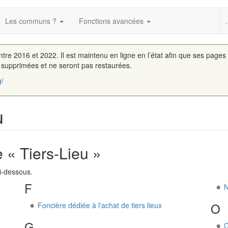
Les communs ?
Fonctions avancées
.
entre 2016 et 2022. Il est maintenu en ligne en l’état afin que ses pages
é supprimées et ne seront pas restaurées.
g/
u
 « Tiers-Lieu »
i-dessous.
F
N
O
Foncière dédiée à l'achat de tiers lieux
G
O