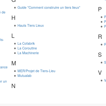
P
Guide "Comment construire un tiers lieux"
é de
H
P
P
Hauts Tiers Lieux
P
L
R
ts-
La Cofabrik
R
La Coroutine
S
La Machinerie
M
S
rance
V
MER/Projet de Tiers-Lieu
Mutualab
V
er un
N