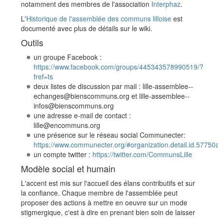
notamment des membres de l'association
Interphaz
.
L'
Historique de l'assemblée des communs lilloise
est
documenté avec plus de détails sur le wiki.
Outils
un groupe Facebook :
https://www.facebook.com/groups/445343578990519/?
fref=ts
deux listes de discussion par mail : lille-assemblee--
echanges@bienscommuns.org et lille-assemblee--
infos@bienscommuns.org
une adresse e-mail de contact :
lille@encommuns.org
une présence sur le réseau social Communecter:
https://www.communecter.org/#organization.detail.id.577
un compte twitter :
https://twitter.com/CommunsLille
Modèle social et humain
L'accent est mis sur l'accueil des élans contributifs et sur
la confiance. Chaque membre de l'assemblée peut
proposer des actions à mettre en oeuvre sur un mode
stigmergique, c'est à dire en prenant bien soin de laisser