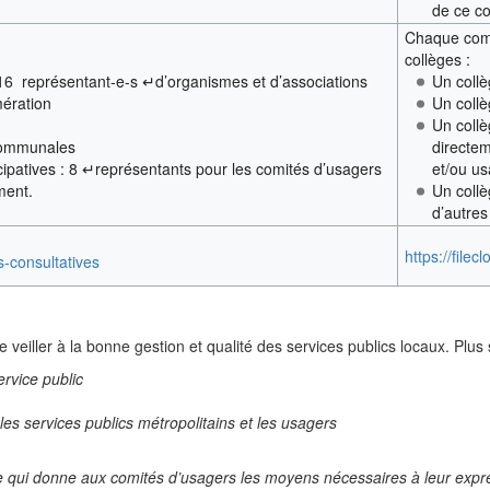
de ce co
Chaque comi
collèges :
 16 représentant-e-s ↵d’organismes et d’associations
Un collè
mération
Un collè
Un collè
 communales
directem
cipatives : 8 ↵représentants pour les comités d’usagers
et/ou u
ment.
Un collè
d’autres
https://file
s-consultatives
de veiller à la bonne gestion et qualité des services publics locaux. Plus 
ervice public
 les services publics métropolitains et les usagers
e qui donne aux comités d’usagers les moyens nécessaires à leur expre