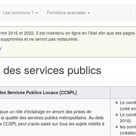
Les communs ?
Fonctions avancées
.
entre 2016 et 2022. Il est maintenu en ligne en l’état afin que ses pages
é supprimées et ne seront pas restaurées.
g/
des services publics
des Services Publics Locaux [CCSPL]
Le comit
(créé e
 joue un rôle d'éclairage en amont des prises de
Le comit
la qualité des services publics métropolitains. Au-delà
2016)
a CCSPL peut s'auto-saisir sur tous les sujets relatifs à
les comi
(créatio