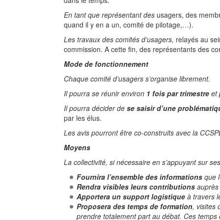
dans le temps.
En tant que représentant des
usagers, des membres
quand il y en a un, comité de pilotage,…).
Les travaux des comités d’usagers,
relayés au se
commission. A cette fin, des représentants des co
Mode de fonctionnement
Chaque comité d’usagers s’organise librement.
Il pourra se réunir environ
1 fois par trimestre
et 
Il pourra décider de
se saisir d’une problématiq
par les élus.
Les avis pourront être co-construits avec la CCSP
Moyens
La collectivité, si nécessaire en s’appuyant sur ses
Fournira l’ensemble des informations
que l
Rendra visibles leurs contributions
auprès d
Apportera un support logistique
à travers l
Proposera des temps de formation
, visite
prendre totalement part au débat. Ces temps d