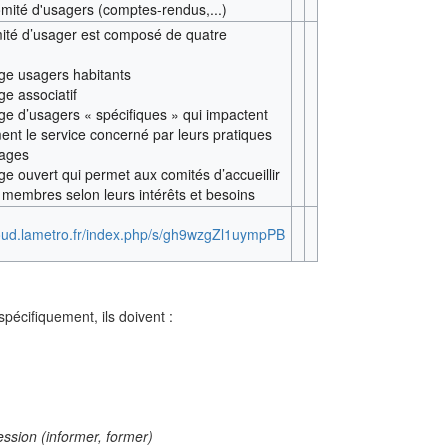
mité d'usagers (comptes-rendus,...)
té d’usager est composé de quatre
ge usagers habitants
ge associatif
ge d’usagers « spécifiques » qui impactent
ent le service concerné par leurs pratiques
sages
ge ouvert qui permet aux comités d’accueillir
 membres selon leurs intérêts et besoins
cloud.lametro.fr/index.php/s/gh9wzgZl1uympPB
spécifiquement, ils doivent :
ssion (informer, former)