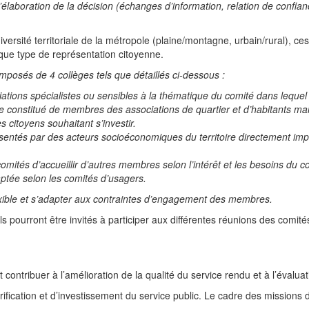
élaboration de la décision (échanges d’information, relation de confianc
diversité territoriale de la métropole (plaine/montagne, urbain/rural),
aque type de représentation citoyenne.
mposés de 4 collèges tels que détaillés ci-dessous :
ations spécialistes ou sensibles à la thématique du comité dans lequel i
e constitué de membres des associations de quartier et d’habitants mai
s citoyens souhaitant s’investir.
entés par des acteurs socioéconomiques du territoire directement impl
mités d’accueillir d’autres membres selon l’intérêt et les besoins du co
ptée selon les comités d’usagers.
ible et s’adapter aux contraintes d’engagement des membres.
ils pourront être invités à participer aux différentes réunions des comi
 contribuer à l’amélioration de la qualité du service rendu et à l’évalua
rification et d’investissement du service public. Le cadre des missions 