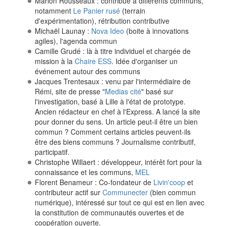
Marion Rousseaux : contribue à différents communs,
notamment
Le Panier rusé
(terrain
d'expérimentation), rétribution contributive
Michaël Launay :
Nova Ideo
(boite à innovations
agiles), l'agenda commun
Camille Grudé : là à titre individuel et chargée de
mission à la
Chaire ESS
. Idée d'organiser un
événement autour des communs
Jacques Trentesaux : venu par l'intermédiaire de
Rémi, site de presse "
Medias cité
" basé sur
l'investigation, basé à Lille à l'état de prototype.
Ancien rédacteur en chef à l'Express. A lancé la site
pour donner du sens. Un article peut-il être un bien
commun ? Comment certains articles peuvent-ils
être des biens communs ? Journalisme contributif,
participatif.
Christophe Willaert : développeur, intérêt fort pour la
connaissance et les communs,
MEL
Florent Benameur : Co-fondateur de
Livin'coop
et
contributeur actif sur
Communecter
(bien commun
numérique), intéressé sur tout ce qui est en lien avec
la constitution de communautés ouvertes et de
coopération ouverte.