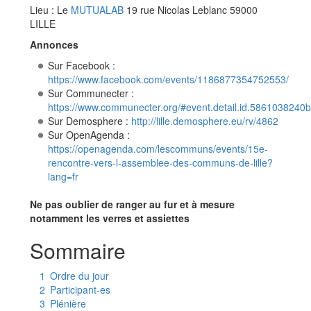
Lieu : Le
MUTUALAB
19 rue Nicolas Leblanc 59000
LILLE
Annonces
Sur Facebook :
https://www.facebook.com/events/1186877354752553/
Sur Communecter :
https://www.communecter.org/#event.detail.id.586103824
Sur Demosphere :
http://lille.demosphere.eu/rv/4862
Sur OpenAgenda :
https://openagenda.com/lescommuns/events/15e-
rencontre-vers-l-assemblee-des-communs-de-lille?
lang=fr
Ne pas oublier de ranger au fur et à mesure
notamment les verres et assiettes
Sommaire
1
Ordre du jour
2
Participant-es
3
Plénière