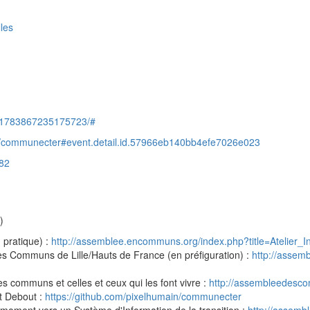
lles
s/1783867235175723/#
g/communecter#event.detail.id.57966eb140bb4efe7026e023
482
)
 pratique) :
http://assemblee.encommuns.org/index.php?title=Atelier_
s Communs de Lille/Hauts de France (en préfiguration) :
http://assem
s communs et celles et ceux qui les font vivre :
http://assembleedesco
t Debout :
https://github.com/pixelhumain/communecter