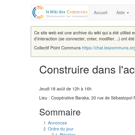
Accueil
Aide
Ce site web est une archive du wiki qui a été utilisé 
d’interaction (se connecter, créer, modifier…) ont ét
Collectif Point Communs
https://chat.lescommuns.or
Construire dans l'
Aller à :
navigation
,
rechercher
Jeudi 18 août de 12h à 16h
Lieu : Coopérative Baraka, 20 rue de Sébastopol 
Sommaire
1
Annonces
2
Ordre du jour
2.1
Plénière