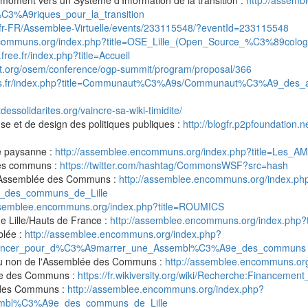
 moment vers un Système d'Information de la transition :
http://assem
3%A9riques_pour_la_transition
fr-FR/Assemblee-Virtuelle/events/233115548/?eventId=233115548
ncommuns.org/index.php?title=OSE_Lille_(Open_Source_%C3%89colog
free.fr/index.php?title=Accueil
it.org/osem/conference/ogp-summit/program/proposal/366
ilites.fr/index.php?title=Communaut%C3%A9s/Communaut%C3%A9_des
essolidarites.org/vaincre-sa-wiki-timidite/
se et de design des politiques publiques :
http://blogfr.p2pfoundation.n
re paysanne :
http://assemblee.encommuns.org/index.php?title=Les
des communs :
https://twitter.com/hashtag/CommonsWSF?src=hash
 l'Assemblée des Communs :
http://assemblee.encommuns.org/index.ph
_des_communs_de_Lille
assemblee.encommuns.org/index.php?title=ROUMICS
 Lille/Hauts de France :
http://assemblee.encommuns.org/index.php?ti
blée :
http://assemblee.encommuns.org/index.php?
_lancer_pour_d%C3%A9marrer_une_Assembl%C3%A9e_des_communs
 ou non de l'Assemblée des Communs :
http://assemblee.encommuns.org
re des Communs :
https://fr.wikiversity.org/wiki/Recherche:Finance
e des Communs :
http://assemblee.encommuns.org/index.php?
sembl%C3%A9e_des_communs_de_Lille