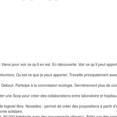
 – Viens pour voir ce qu’il en est. En découverte. Voir ce qu’il peut app
 réunions. Qu’est ce que je peux apporter. Travaille principalement a
 Debout. Participe à la commission ecologie. Dernièrement plus de com
r une Scop pour créer des collaborations entre laboratoire et hopitaux
ogiciel libre. Novaideo : permet de créer des propositions à partir d’i
mie solidaire.
ue). 50 000 habitants avec des mouvements citoyens. Aidés par des pro