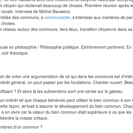
t citoyen qui réclamait beaucoup de choses. Première réunion après le 
locale. Interview de Michel Bauwens.
assemblée des communs, à
communecter
, s’intéresse aux manières de p
 choses.
un réseau autour des communs, tiers lieux, transition citoyenne dans sa 
euse en philosophie / Philosophie politique. Extrêmement pertinent. En 
 voir théorique.
in de créer une argumentation de ce qui dans les communs est d’intérêt
intérêt général, on peut passer par les fondations. Chantier ouvert. Bes
isant ? Et alors là les subventions sont une cerise sur le gateau.
n intérêt tel que chaque bénévole peut utiliser le bien commun à son in
cette façon, arrivait à assurer le développement du bien commun. Chacun 
 à en vivre car la valeur du bien commun était supérieure à ce que le
tteindre la masse critique.
 membres d'un commun ?