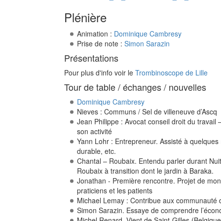
Plénière
Animation :
Dominique Cambresy
Prise de note :
Simon Sarazin
Présentations
Pour plus d'info voir le
Trombinoscope de Lille
Tour de table / échanges / nouvelles
Dominique Cambresy
Nieves : Communs / Sel de villeneuve d’Ascq
Jean Philippe : Avocat conseil droit du travail
son activité
Yann Lohr : Entrepreneur. Assisté à quelques
durable, etc.
Chantal – Roubaix. Entendu parler durant Nuit
Roubaix à transition dont le jardin à Baraka.
Jonathan - Première rencontre. Projet de monte
praticiens et les patients
Michael Lemay : Contribue aux communauté de l
Simon Sarazin. Essaye de comprendre l’écono
Michel Renard. Vient de Saint-Gilles (Belgiq