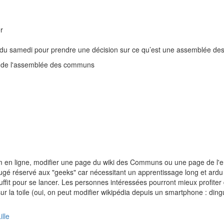
r
ate du samedi pour prendre une décision sur ce qu’est une assemblée d
wiki de l'assemblée des communs
orum en ligne, modifier une page du wiki des Communs ou une page de l'e
e jugé réservé aux "geeks" car nécessitant un apprentissage long et ard
it pour se lancer. Les personnes intéressées pourront mieux profiter de
ur la toile (oui, on peut modifier wikipédia depuis un smartphone : ding
lle