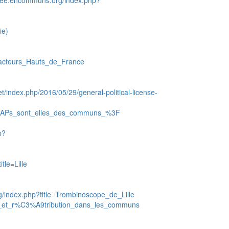
blee.encommuns.org/index.php?
ie)
_acteurs_Hauts_de_France
et/index.php/2016/05/29/general-political-license-
_AMAPs_sont_elles_des_communs_%3F
p?
tle=Lille
/index.php?title=Trombinoscope_de_Lille
ment_et_r%C3%A9tribution_dans_les_communs