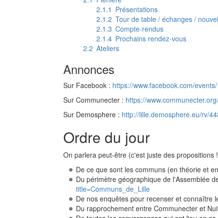
2.1.1
Présentations
2.1.2
Tour de table / échanges / nouve
2.1.3
Compte-rendus
2.1.4
Prochains rendez-vous
2.2
Ateliers
Annonces
Sur Facebook :
https://www.facebook.com/event
Sur Communecter :
https://www.communecter.or
Sur Demosphere :
http://lille.demosphere.eu/rv/4
Ordre du jour
On parlera peut-être (c'est juste des propositions !
De ce que sont les communs (en théorie et en
Du périmètre géographique de l'Assemblée de
title=Communs_de_Lille
De nos enquêtes pour recenser et connaître le
Du rapprochement entre Communecter et Nui