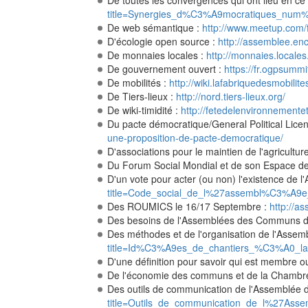
De toutes les convergences qui ont lieu en ce
title=Synergies_d%C3%A9mocratiques_num%C
De web sémantique :
http://www.meetup.com/
D'écologie open source :
http://assemblee.e
De monnaies locales :
http://monnaies.locales.
De gouvernement ouvert :
https://fr.ogpsumm
De mobilités :
http://wiki.lafabriquedesmob
De Tiers-lieux :
http://nord.tiers-lieux.org/
De wiki-timidité :
http://fetedelenvironnementetd
Du pacte démocratique/General Political Licen
une-proposition-de-pacte-democratique/
D'associations pour le maintien de l'agricultu
Du Forum Social Mondial et de son Espace 
D'un vote pour acter (ou non) l'existence de
title=Code_social_de_l%27assembl%C3%A9e
Des ROUMICS le 16/17 Septembre :
http://
Des besoins de l'Assemblées des Communs de
Des méthodes et de l'organisation de l'Assem
title=Id%C3%A9es_de_chantiers_%C3%A0
D'une définition pour savoir qui est membre
De l'économie des communs et de la Chamb
Des outils de communication de l'Assemblé
title=Outils_de_communication_de_l%27As